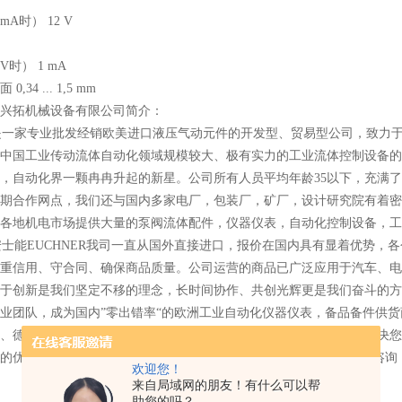
mA时） 12 V
流
V时） 1 mA
,34 ... 1,5 mm
兴拓机械设备有限公司简介：
一家专业批发经销欧美进口液压气动元件的开发型、贸易型公司，致力于
中国工业传动流体自动化领域规模较大、极有实力的工业流体控制设备的经
，自动化界一颗冉冉升起的新星。公司所有人员平均年龄35以下，充满
期合作网点，我们还与国内多家电厂，包装厂，矿厂，设计研究院有着密
各地机电市场提供大量的泵阀流体配件，仪器仪表，自动化控制设备，工
能EUCHNER我司一直从国外直接进口，报价在国内具有显着优势，
重信用、守合同、确保商品质量。公司运营的商品已广泛应用于汽车、电
于创新是我们坚定不移的理念，长时间协作、共创光辉更是我们奋斗的方
业团队，成为国内”零出错率“的欧洲工业自动化仪器仪表，备品备件供
、德国、日本为主要货源，能够提供不同国别、厂商的设备配件，解决您
的优势，公司备有大量的现货，是国内库存量Z多的公司之一，欢迎咨询
欢迎您！
来自局域网的朋友！有什么可以帮
助您的吗？