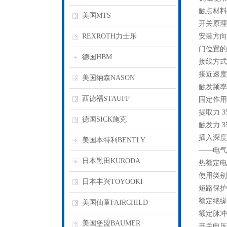
触点材料
美国MTS
开关原理
REXROTH力士乐
安装方向
门位置的
德国HBM
接线方式 1 
接近速度 
美国纳森NASON
触发频率 最
西德福STAUFF
固定作用力
提取力 35
德国SICK施克
触发力 35
插入深度 
美国本特利BENTLY
——电气
日本黑田KURODA
热额定电流
使用类别，符
日本丰兴TOYOOKI
短路保护装
额定绝缘电
美国仙童FAIRCHILD
额定脉冲耐
美国堡盟BAUMER
开关电