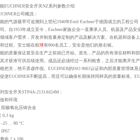
能EUCHNER安全开关NZ系列参数介绍
UCHNER公司概况：
的气源最早可追溯到上世纪1940年Emil Euchner于德国成立的工程公司，1
司。自1953年成立至今，Euchner家族企业一直秉承人员、机器及产
领域客户需求，开发并制造量身定制的产品及解决方案。在机器和设备上
和过程。安士能在权
球
有800名员工，安全是他们的座右铭。
能的质量保证甚至在生产之前就已开始。首先，产品的所有潜在材料和部
其才获准可供后续使用。成品还必须经过一系列检查，之后才能离开生产工
格把关，绝不弄虚作假。EUCHNER的ISO 9001认证和内部质量管理
促使EUCHNER不断提高，而且可以确保长期保持同样高的质量标准。E
系列安全开关STP4A-2131A024M：
值和环境
 阳极氧化压铸合金
0,3 kg
5 ... 80 °C
IP67
命 2 x 106