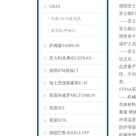
德国安士
GRAS
安士能E
丹麦GRAS麦克风
——安士能
安士能公
麦克风/声级计
按照各个
保护人员
萨姆森SAMSON
——安士
意大利杰弗伦GEFRAN
试之后，
品质量严
德国IFM易福门
段，不但
质。
瑞士恩德斯豪斯E+H
STP4A
美国米顿罗MILTONROY
——机械
壳体材料
美国SEL
重量 网状 
环境温度 -2
美国SUN
防护等级 
德国巴鲁夫BALLUFF
机械使用寿