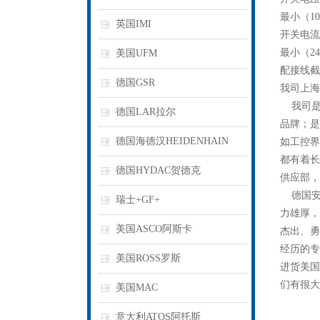
最小（10
英国IMI
开关电
最小（24
美国UFM
配接线截面 0
德国GSR
我司上海
我司是
德国LAR拉尔
品牌；是
德国海德汉HEIDENHAIN
如工控界
都有着长
德国HYDAC贺德克
供应部，
德国安士
瑞士+GF+
力雄厚，
美国ASCO阿斯卡
杰出、勇
经历的专
美国ROSS罗斯
进货美国
们有很大
美国MAC
意大利ATOS阿托斯