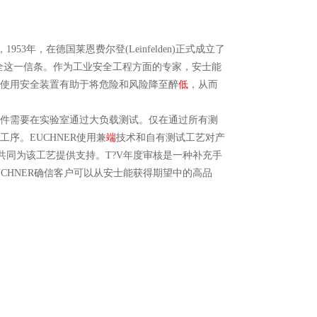
953年，在德国莱恩费尔登(Leinfelden)正式成立了
品安全这一信条。作为工业安全工程方面的专家，安士能
使用安全装置有助于将危险和风险降至醉
低
，从而
件需要在实验室通过大负载测试。仅在通过所有测
序。EUCHNER使用兼
端
技术和自有测试工艺对产
体系共同为该工艺提供支持。T?V年度审核是一种补充手
UCHNER确信客户可以从安士能获得期望中的高品