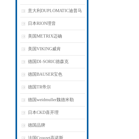
意大利DUPLOMATIC迪普马
日本RION理音
美国METRIX迈确
美国VIKING威肯
德国DI-SORIC德森克
德国BAUSER宝色
德国TR帝尔
德国weidmuller魏德米勒
日本CKD喜开理
德国品牌
法国Crouzet高诺斯