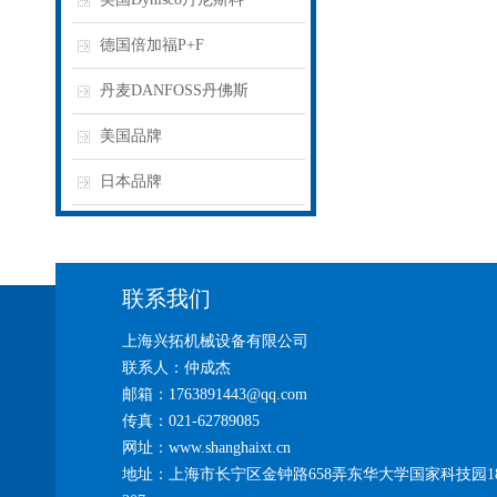
德国倍加福P+F
丹麦DANFOSS丹佛斯
美国品牌
日本品牌
联系我们
上海兴拓机械设备有限公司
联系人：仲成杰
邮箱：1763891443@qq.com
传真：021-62789085
网址：www.shanghaixt.cn
地址：上海市长宁区金钟路658弄东华大学国家科技园1