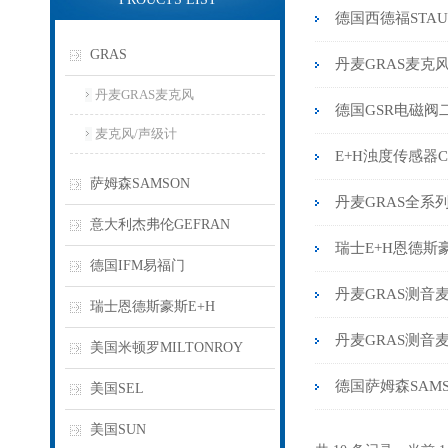
德国西德福STA
GRAS
丹麦GRAS麦克风
丹麦GRAS麦克风
德国GSR电磁阀
麦克风/声级计
E+H浊度传感器C
萨姆森SAMSON
丹麦GRAS全系
意大利杰弗伦GEFRAN
瑞士E+H恩德斯
德国IFM易福门
丹麦GRAS测音
瑞士恩德斯豪斯E+H
丹麦GRAS测音
美国米顿罗MILTONROY
德国萨姆森SAM
美国SEL
美国SUN