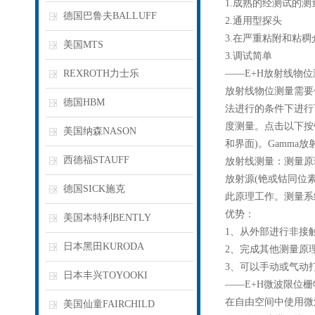
1.成熟的经测试的
德国巴鲁夫BALLUFF
2.通用型探头
3.在严重粘附和粘
美国MTS
3.调试简单
REXROTH力士乐
——E+H放射线物
放射线物位测量需要
德国HBM
法进行的条件下进行
度测量。点击以下按
美国纳森NASON
和界面)。Gamm
西德福STAUFF
放射线测量：测量原
放射源(铯或钴同位
德国SICK施克
此原理工作。测量系
优势：
美国本特利BENTLY
1、从外部进行非接
日本黑田KURODA
2、完成其他测量原
3、可以手动或气动
日本丰兴TOYOOKI
——E+H微波限位
在自由空间中使用微
美国仙童FAIRCHILD