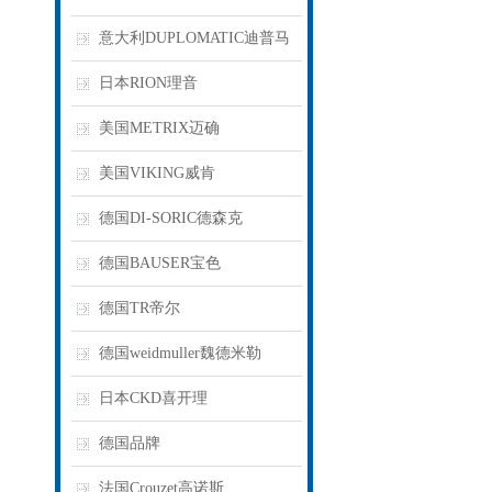
意大利DUPLOMATIC迪普马
日本RION理音
美国METRIX迈确
美国VIKING威肯
德国DI-SORIC德森克
德国BAUSER宝色
德国TR帝尔
德国weidmuller魏德米勒
日本CKD喜开理
德国品牌
法国Crouzet高诺斯