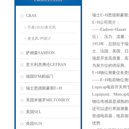
瑞士E+H恩德斯豪斯
GRAS
E+H公司简介：
丹麦GRAS麦克风
——Endress+
位）、压力、流量、
麦克风/声级计
1953年，总部位于
士、法国、美国、日
萨姆森SAMSON
场是开发高质量、高
意大利杰弗伦GEFRAN
为泉方位的供应商。
E+H物位测量仪各
德国IFM易福门
——E+H电容物位
Liquicap电容
瑞士恩德斯豪斯E+H
Liquipoint、
美国米顿罗MILTONROY
物位传感器是成熟的
还可以进行界面测量
美国SEL
形成电容器，电容值
优势:
美国SUN