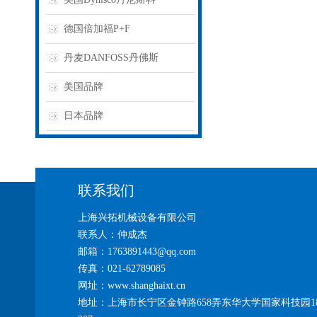
德国倍加福P+F
丹麦DANFOSS丹佛斯
美国品牌
日本品牌
联系我们
上海兴拓机械设备有限公司
联系人：仲成杰
邮箱：1763891443@qq.com
传真：021-62789085
网址：www.shanghaixt.cn
地址：上海市长宁区金钟路658弄东华大学国家科技园1