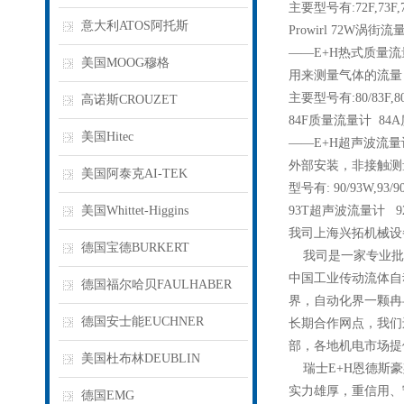
主要型号有:72F,73F,
意大利ATOS阿托斯
Prowirl 72W涡街流
——E+H热式质量
美国MOOG穆格
用来测量气体的流量
主要型号有:80/83F,80/8
高诺斯CROUZET
84F质量流量计 84
美国Hitec
——E+H超声波流量
外部安装，非接触测
美国阿泰克AI-TEK
型号有: 90/93W,93/90
美国Whittet-Higgins
93T超声波流量计 
我司上海兴拓机械设
德国宝德BURKERT
我司是一家专业批
中国工业传动流体自
德国福尔哈贝FAULHABER
界，自动化界一颗冉
德国安士能EUCHNER
长期合作网点，我们
部，各地机电市场提
美国杜布林DEUBLIN
瑞士E+H恩德斯豪
实力雄厚，重信用、
德国EMG