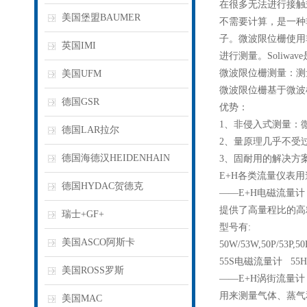
在很多无法进行接触
美国堡盟BAUMER
不需要计算，是一种
子。微波限位栅使用
英国IMI
进行测量。Soliw
微波限位栅测量：测
美国UFM
微波限位栅基于微波
德国GSR
优势：
1、非侵入式测量：
德国LAR拉尔
2、量原理几乎不受
德国海德汉HEIDENHAIN
3、固耐用的解决方
E+H各类流量仪表
德国HYDAC贺德克
——E+H电磁流量计
提供了高量程比的高
瑞士+GF+
型号有:
美国ASCO阿斯卡
50W/53W,50P/53P,50
55S电磁流量计 5
美国ROSS罗斯
——E+H涡街流量计
用来测量气体、蒸气
美国MAC