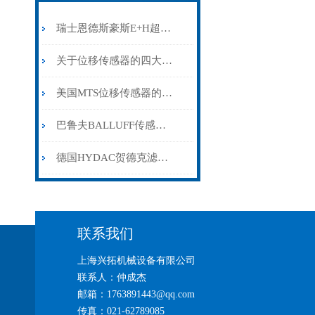
瑞士恩德斯豪斯E+H超声波物位计的工作原理和优点
关于位移传感器的四大功能一一介绍
美国MTS位移传感器的用途和工作要求说明
巴鲁夫BALLUFF传感器的优势主要体现在哪里？
德国HYDAC贺德克滤芯型号示例
联系我们
上海兴拓机械设备有限公司
联系人：仲成杰
邮箱：1763891443@qq.com
传真：021-62789085