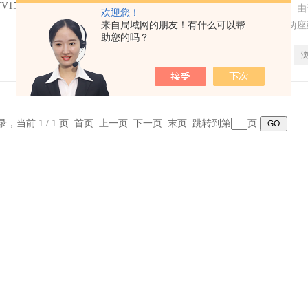
配电和控制面板的电气测量和保护仪器。由
欢迎您！
来自局域网的朋友！有什么可以帮
企业发展成为一家拥有近百名员工并由两座
助您的吗？
增长和逐步涉足国外市场但从未忽视意大利
时间：
2025-10-22
型号：
TTV157
FRER在世界各地生产用于配电盘的测量和
记录，当前 1 / 1 页 首页 上一页 下一页 末页 跳转到第
页