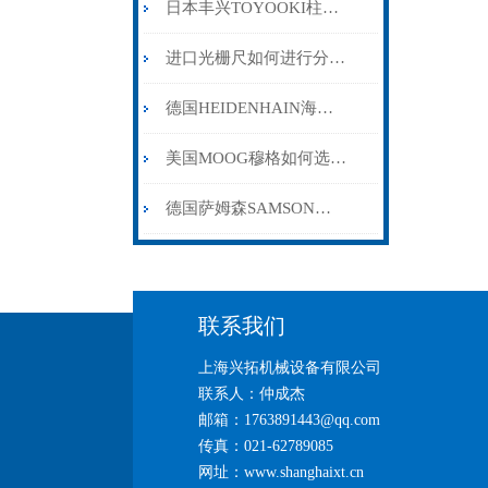
日本丰兴TOYOOKI柱塞泵选型与维护指南
进口光栅尺如何进行分类选择购买
德国HEIDENHAIN海德汉光栅尺的分类方式
美国MOOG穆格如何选择适合的伺服比例阀
德国萨姆森SAMSON阀门定位器3277系列
联系我们
上海兴拓机械设备有限公司
联系人：仲成杰
邮箱：1763891443@qq.com
传真：021-62789085
网址：www.shanghaixt.cn