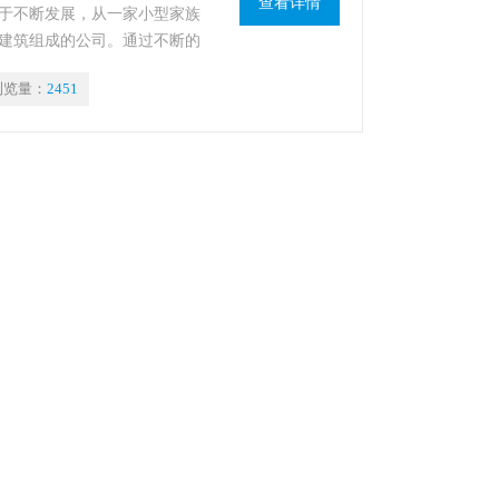
查看详情
于不断发展，从一家小型家族
建筑组成的公司。通过不断的
市场来增加客户数量。目前，
浏览量：
2451
保护仪器。