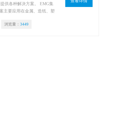
查看详情
提供各种解决方案。 EMG集
案主要应用在金属、造纸、塑
天是EMG成立70周年，同
浏览量：
3449
域的70年。