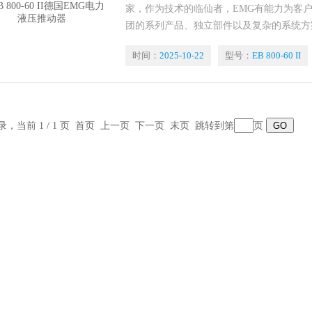
家，作为技术的临仙者，EMG有能力为客户
团的系列产品、独立部件以及复杂的系统方
料、箔膜和轮胎行业的连续生产处理线上。今
时间：
2025-10-22
型号：
EB 800-60 II
时也是连续成长和不断开拓新市场和销售领
记录，当前 1 / 1 页 首页 上一页 下一页 末页 跳转到第
页