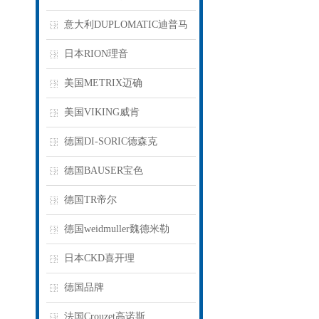
意大利DUPLOMATIC迪普马
日本RION理音
美国METRIX迈确
美国VIKING威肯
德国DI-SORIC德森克
德国BAUSER宝色
德国TR帝尔
德国weidmuller魏德米勒
日本CKD喜开理
德国品牌
法国Crouzet高诺斯