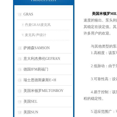
美国米顿罗MIL
GRAS
速度的输出。泵头则
丹麦GRAS麦克风
其稳定在设定值。其
许多用户的欢迎。
麦克风/声级计
与其他类型的泵
萨姆森SAMSON
1.高精度：该泵可
意大利杰弗伦GEFRAN
2.低脉动：由于
德国IFM易福门
3.可靠性高：设计
瑞士恩德斯豪斯E+H
美国米顿罗MILTONROY
4.易于控制：该泵
程的稳定性。
美国SEL
5.适应范围广：
美国SUN