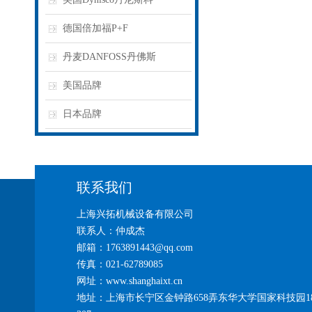
德国倍加福P+F
丹麦DANFOSS丹佛斯
美国品牌
日本品牌
联系我们
上海兴拓机械设备有限公司
联系人：仲成杰
邮箱：1763891443@qq.com
传真：021-62789085
网址：www.shanghaixt.cn
地址：上海市长宁区金钟路658弄东华大学国家科技园1