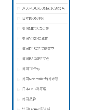
意大利DUPLOMATIC迪普马
日本RION理音
美国METRIX迈确
美国VIKING威肯
德国DI-SORIC德森克
德国BAUSER宝色
德国TR帝尔
德国weidmuller魏德米勒
日本CKD喜开理
德国品牌
法国Crouzet高诺斯