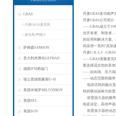
丹麦GRAS多功能声
GRAS
丹麦GRAS公司简介
丹麦GRAS麦克风
——GRAS成立于19
业开发者、制造者，
麦克风/声级计
的应用和解决方案。g
风采用一系列“高加
萨姆森SAMSON
丹麦G.R.A.S（G
意大利杰弗伦GEFRAN
——GRAS测量麦
要选择适合您的具体
德国IFM易福门
——自由场、压力或
——动态范围和频率
瑞士恩德斯豪斯E+H
电容话筒的输出是
美国米顿罗MILTONROY
样的驱动器称为前置
前置放大器的频率
美国SEL
电容决定。高传声器
前置放大器的动态范
美国SUN