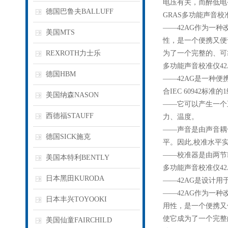
电压有关，而醉低电
德国巴鲁夫BALLUFF
GRAS多功能声音校准
——42AG作为一种
美国MTS
性，是一个便携又便
REXROTH力士乐
为了一个完整的、可
多功能声音校准仪42
德国HBM
——42AG是一种
合IEC 60942标准
美国纳森NASON
——它可以产生一个正
西德福STAUFF
力、温度。
——声音是由声音耦
德国SICK施克
平。因此,校准水平
——校准器是由两节L
美国本特利BENTLY
多功能声音校准仪42
日本黑田KURODA
——42AG是设计
——42AG作为一种
日本丰兴TOYOOKI
用性，是一个便携又
使它成为了一个完整
美国仙童FAIRCHILD