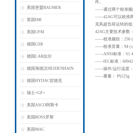
件。
美国堡盟BAUMER
——通过两个校准频段
——42AG可以校准
英国IMI
克风超负荷运转的低
42AG主要技术参数
美国UFM
——校准频段：250 (251.1
德国GSR
——校准音量：94 (± 0.2
——ANSI标准：S1.4
德国LAR拉尔
——IEC标准：60942
德国海德汉HEIDENHAIN
——操作/运行温度：-10
——重量： 约125g
德国HYDAC贺德克
瑞士+GF+
美国ASCO阿斯卡
美国ROSS罗斯
美国MAC