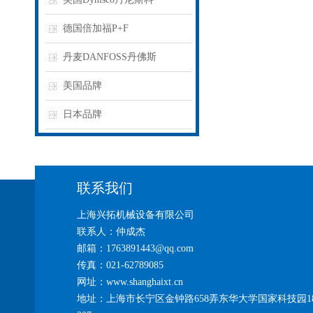
德国倍加福P+F
丹麦DANFOSS丹佛斯
美国品牌
日本品牌
联系我们
上海兴拓机械设备有限公司
联系人：仲成杰
邮箱：1763891443@qq.com
传真：021-62789085
网址：www.shanghaixt.cn
地址：上海市长宁区金钟路658弄东华大学国家科技园1