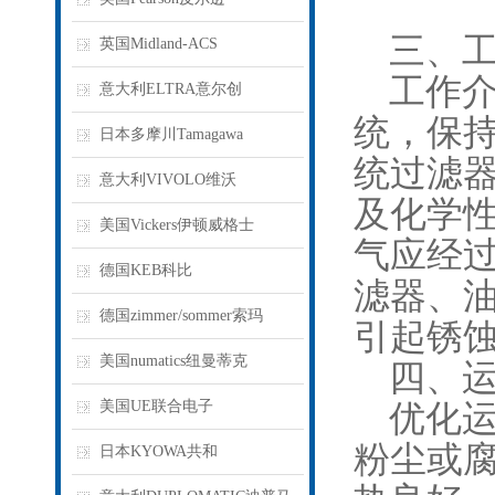
三、工
英国Midland-ACS
工作介
意大利ELTRA意尔创
统，保
日本多摩川Tamagawa
统过滤
意大利VIVOLO维沃
及化学
美国Vickers伊顿威格士
气应经
德国KEB科比
滤器、
德国zimmer/sommer索玛
引起锈
美国numatics纽曼蒂克
四、运
美国UE联合电子
优化运
粉尘或
日本KYOWA共和