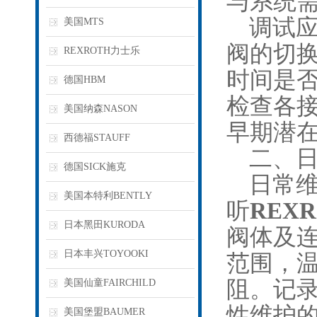
与系统
调试应
美国MTS
阀的切
REXROTH力士乐
时间是
德国HBM
检查各
美国纳森NASON
早期潜
西德福STAUFF
二、日
德国SICK施克
日常维
美国本特利BENTLY
听
REX
日本黑田KURODA
阀体及
日本丰兴TOYOOKI
范围，
阻。记
美国仙童FAIRCHILD
性维护
美国堡盟BAUMER