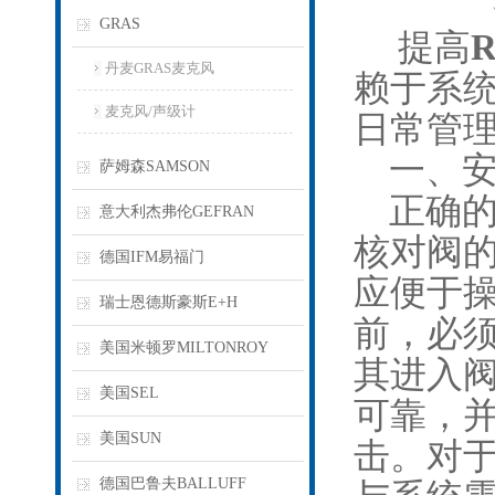
GRAS
提高
丹麦GRAS麦克风
赖于系
麦克风/声级计
日常管
一、安
萨姆森SAMSON
正确的
意大利杰弗伦GEFRAN
核对阀
德国IFM易福门
应便于
瑞士恩德斯豪斯E+H
前，必
美国米顿罗MILTONROY
其进入
美国SEL
可靠，
美国SUN
击。对
德国巴鲁夫BALLUFF