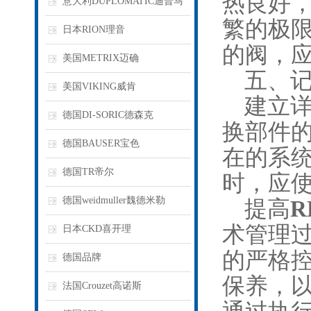
热良好
意大利DUPLOMATIC迪普马
繁的极
日本RION理音
的阀，
美国METRIX迈确
五、记
美国VIKING威肯
建立详
德国DI-SORIC德森克
换部件
德国BAUSER宝色
在的系
德国TR帝尔
时，应
德国weidmuller魏德米勒
提高
R
术管理
日本CKD喜开理
的严格
德国品牌
保养，
法国Crouzet高诺斯