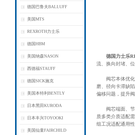
德国巴鲁夫BALLUFF
美国MTS
REXROTH力士乐
德国HBM
德国力士乐R
美国纳森NASON
流、换向封堵、位
西德福STAUFF
阀芯本体优化导
德国SICK施克
磨、径向卡滞缺陷
美国本特利BENTLY
偏移问题，提升阀
日本黑田KURODA
阀芯端面、节流
质多类介质适配需
日本丰兴TOYOOKI
组工况适配通用性
美国仙童FAIRCHILD