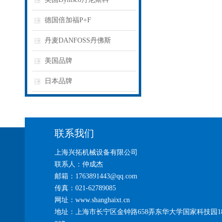
德国倍加福P+F
丹麦DANFOSS丹佛斯
美国品牌
日本品牌
联系我们
上海兴拓机械设备有限公司
联系人：仲成杰
邮箱：1763891443@qq.com
传真：021-62789085
网址：www.shanghaixt.cn
地址：上海市长宁区金钟路658弄东华大学国家科技园1