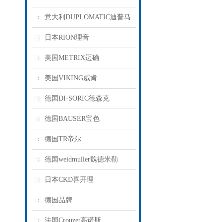
意大利DUPLOMATIC迪普马
日本RION理音
美国METRIX迈确
美国VIKING威肯
德国DI-SORIC德森克
德国BAUSER宝色
德国TR帝尔
德国weidmuller魏德米勒
日本CKD喜开理
德国品牌
法国Crouzet高诺斯