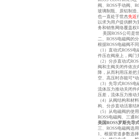
阀、ROSS手动阀、
玻璃制瓶、原铝制造
也一直处于世杰
先近
以求为用户提供醉为
务和销售网络覆盖权
美国ROSS公司是
二、ROSS电磁阀的
根据ROSS电磁阀不
（1）直动式ROS
件压在阀座上，阀门
（2）分步直动式R
阀和主阀关闭件依次
降，从而利用压差把
空、高压时亦能可*
（3）先导式ROSS
流体压力推动关闭件
压差，流体压力推动
（4）从阀结构和材
构、分步直动活塞结
（5）从电磁阀的使用
ROSS电磁阀、三通R
美国ROSS罗斯先导
三、ROSS电磁阀选
1、根据管道参数选择