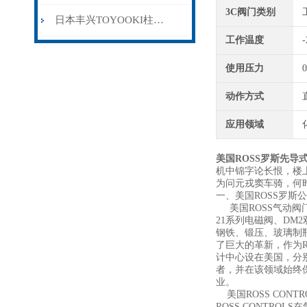
3C阀门类别
日本丰兴TOYOOKI柱塞泵的工作原理与维护要点
工作温度
-
使用压力
0
动作方式
应用领域
美国ROSS罗斯先导
机中锦字论长恨，楼
为问元戎窦车骑，何
一、美国ROSS罗斯
美国ROSS气动阀门
21系列电磁阀、DM
钢铁、锻压、玻璃制
了巨大的革新，作为
计中心设在美国，分
者，并在该领域始终
业。
美国ROSS CON
ROSS CONTRO