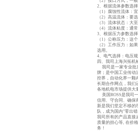
（2）接口方式，一般
2、根据流体参数选择
（1）腐蚀性流体：宜
（2）高温流体：要
（3）流体状态：大
（4）流体粘度：通常
3、根据压力参数选择
（1）公称压力：这
（2）工作压力：如果
选用。
4、电气选择：电压规
四、我司上海兴拓机
我司是一家专业批发
牌；是中国工业传动
控界，自动化界一颗
长期合作网点，我们
各地机电市场提供大
美国ROSS是我司
信用、守合同、确保
新是我们坚定不移的
队，成为国内”零出
我司所有的产品直接
质量的担心等, 在
务！