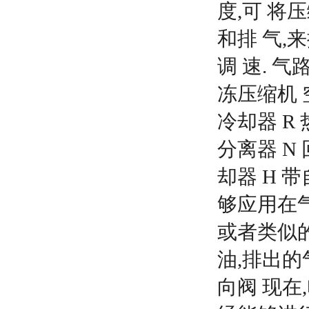
度,可
将压
和排
气,
调
速. 气
冻压缩机
冷却器 R 
分离器 N
却器 H 
够应用在
或者类似
油,排出的
向阀
现在