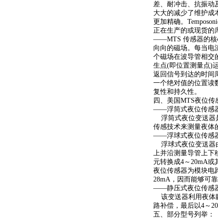
差、耐冲击、抗振动
大大的减少了维护成
更加精确。Tempo
正在生产的或现货的
——MTS 传感器的
向向的磁场。每当电流
个磁场在波导管相交的
生点(即位置测量点
返回信号到达的时间
一个绝对值的位置读
复性和持久性。
四、美国MTS夜位传
——浮筒式夜位传感
浮筒式夜位变送器是
传感技术来测量夜体
——浮球式夜位传感
浮球式夜位变送器由
上并沿测量导管上下
元转换成4～20mA
夜位传感器为模块电
28mA，因而能够可
——静压式夜位传感
该变送器利用夜体静
路补偿，最后以4～20
五、部分型号列举：