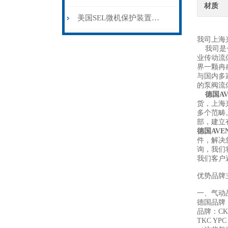
材质
美国SEL微机保护装置是高可靠性电力系统保护装置
我司上海
我司是一
业传动流
界一颗冉
与国内多
的泵阀流
德国AV
货，上海
多个范畴
部，建立
德国AVEN
件，解决
询，我们
我们客户
优势品牌
一、气动
德国品牌：
品牌：CKD
TKC Y