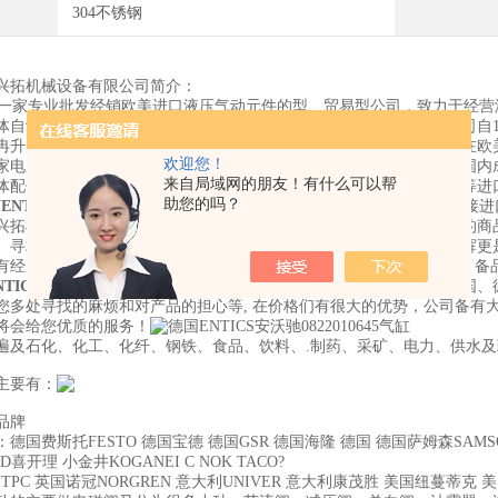
304不锈钢
兴拓机械设备有限公司简介：
家专业批发经销欧美进口液压气动元件的型、贸易型公司，致力于经营
体自动化领域规模较大、极有实力的工业流体控制设备的经销商。我司自1
冉升起的新星。公司所有人员平均年龄35以下，充满了与朝气。我司在
欢迎您！
家电厂，包装厂，矿厂，设计研究院有着密切的合作关系。近年来为国内
来自局域网的朋友！有什么可以帮
体配件，仪器仪表，自动化控制设备，工控伺服产品，工业成套器材等进
助您的吗？
ENTICS安沃驰气缸R480146029-2
上述进口品牌是我司一直从国外直接进
兴拓机械设备有限公司实力雄厚，重信用、守合同、确保商品。公司的商
。寻求杰出、勇于创新是我们坚定不移的理念，长时间协作、共创光辉更
有经历的专业团队，成为国内"零出错率“的欧洲工业自动化仪器仪表，备
TICS安沃驰气缸R480146029-2
我司所有的产品直接从境外进货、美国、
您多处寻找的麻烦和对产品的担心等, 在价格们有很大的优势，公司备有
将会给您优质的服务！
德国ENTICS安沃驰0822010645气缸
遍及石化、化工、化纤、钢铁、食品、饮料、.制药、采矿、电力、供水
主要有：
品牌
德国费斯托FESTO 德国宝德 德国GSR 德国海隆 德国 德国萨姆森SAMS
喜开理 小金井KOGANEI C NOK TACO?
PC TPC 英国诺冠NORGREN 意大利UNIVER 意大利康茂胜 美国纽蔓蒂克 美