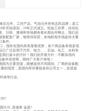
液压元件、工控产品、气动元件所有志民品牌；是工
8年开始谋划，19年正式成立。恰如工控界，自动化
欧美、日韩、澳洲和等地都有着长期合作网点，我们还
成套配套厂家，物资供应部，各地机电市场提供大量
口备件。
口，报价在国内具有显着优势，各个商品备有很多现
品已广泛应用于汽车、电力、、石油、化工、水利等
是我们奋斗的方针！我们的开展方针：不断加强内
品备件供货商，期待广大客户来电！
德国为主要货源，能够提供不同国别、厂商的设备配
大量的现货，是国内库存量较多的公司之一，欢迎兹
及环保等行业。
ON?
国SUN ,亚德客 金器?