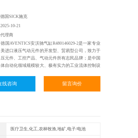
：
德国SICK施克
25-10-21
：代理商
国AVENTICS安沃驰气缸R480146029-2是一家专业
欧美进口液压气动元件的开发型、贸易型公司，致力于
液压元件、工控产品、气动元件所有志民品牌；是中国
流体自动化领域规模较大、极有实力的工业流体控制设
商
在线咨询
留言询价
医疗卫生,化工,农林牧渔,地矿,电子/电池