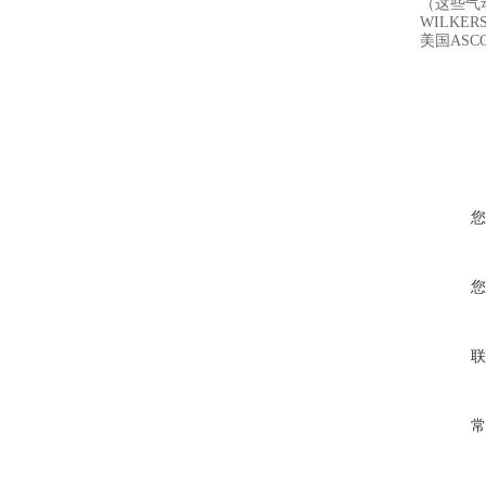
（这些气
WILKER
美国AS
您
您
联
常