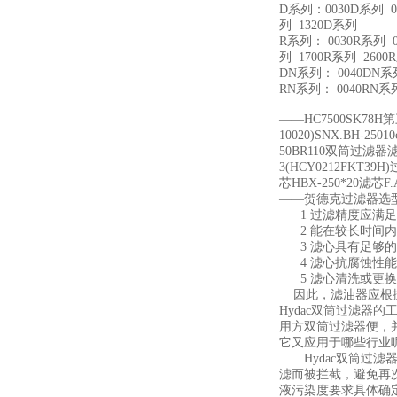
D系列：0030D系列 00
列 1320D系列
R系列： 0030R系列 0
列 1700R系列 2600
DN系列： 0040DN系列
RN系列： 0040RN系列
——HC7500SK78H第
10020)SNX.BH-250
50BR110双筒过滤器滤
3(HCY0212FKT39H
芯HBX-250*20滤芯F.A
——贺德克过滤器选
1 过滤精度应满足
2 能在较长时间内
3 滤心具有足够的
4 滤心抗腐蚀性能
5 滤心清洗或更换
因此，滤油器应根据
Hydac双筒过滤器
用方双筒过滤器便，
它又应用于哪些行业
Hydac双筒过滤
滤而被拦截，避免再次
液污染度要求具体确