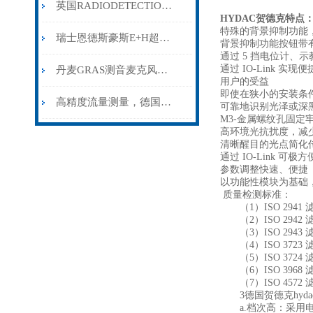
英国RADIODETECTION雷迪探测仪管线仪的工业应用
HYDAC贺德克
特点
特殊的背景抑制功能，所
瑞士恩德斯豪斯E+H超声波物位计的工作原理和优点
背景抑制功能按钮带
通过 5 挡电位计、示
通过 IO-Link 
丹麦GRAS测音麦克风标准套装46AE的基本技术参数
用户的受益
即使在狭小的安装条
高精度流量测量，德国STAUFF流量计保障工业生产
可靠地识别光泽或深
M3-金属螺纹孔固定
高环境光抗扰度，减
清晰醒目的光点简化
通过 IO-Link 
参数调整快速、便捷
以功能性模块为基础
质量检测标准：
（1）ISO 2941
（2）ISO 2942
（3）ISO 2943
（4）ISO 3723 
（5）ISO 3724
（6）ISO 3968
（7）ISO 4572
3德国贺德克hyda
a.档次高：采用电