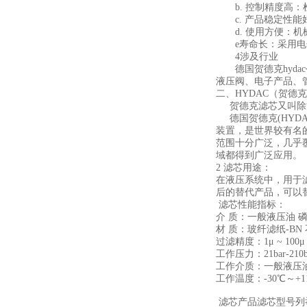
b. 控制精度高：检
c. 产品稳定性能
d. 使用方便：机
e寿命长：采用电子
4涉及行业
德国贺德克hyda
液压阀、电子产品、
二、HYDAC（贺德
贺德克滤芯又叫除污
德国贺德克(HYDAC
装置，是世界较有名
范围十分广泛，几乎
域都得到广泛应用。
2 滤芯用途：
在液压系统中，用于
后的替代产品，可以替
滤芯性能指标：
介 质：一般液压油 
材 质：玻纤滤纸-BN
过滤精度：1μ ~ 100μ
工作压力：21bar-210b
工作介质：一般液压
工作温度：-30℃～+1
滤芯产品滤芯型号列