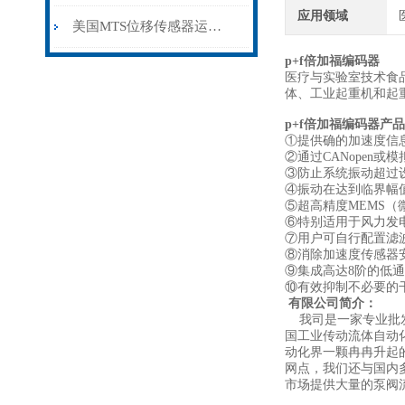
应用领域
美国MTS位移传感器运用了怎样的电路设计和筛选技术及原理
p+f倍加福编码器
医疗与实验室技术食
体、工业起重机和起
p+f倍加福编码器
产品
①提供确的加速度信
②通过CANopen
③防止系统振动超过
④振动在达到临界幅
⑤超高精度MEMS
⑥特别适用于风力发
⑦用户可自行配置滤
⑧消除加速度传感器
⑨集成高达8阶的低
⑩有效抑制不必要的
有限公司简介：
我司是一家专业批发
国工业传动流体自动
动化界一颗冉冉升起
网点，我们还与国内
市场提供大量的泵阀