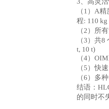
3、高灵
（1）A精度
程: 110 k
（2）所
（3）共8 个量程可
t, 10 t)
（4）OI
（5）快
（6）多
结语：H
的同时不