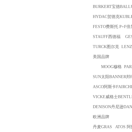
BURKERT宝德
BAL
HYDAC贺德克
KUB
FESTO费斯托
P+F倍
STAUFF西德福 GE
TURCK图尔克
LENZ
美国品牌
MOOG穆格
PAR
SUN太阳
BANNER邦
ASCO阿斯卡
FAIRC
VICKE威格士
BENT
DENISON丹尼逊
DA
欧洲品牌
丹麦GRAS ATOS 