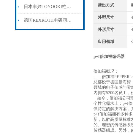
读出方式
日本丰兴TOYOOKI柱塞泵的安装调试和操作注意事项
外型尺寸
德国REXROTH电磁阀的安装注意事项
外形尺寸
应用领域
p+f倍加福编码器
倍加福概况：
——倍加福PEPPE
总部设于德国曼海姆
领域的电子传感与零
内拥有5200名员工
如今，倍加福公司现
个性化需求上：p+f
供特定的解决方案，
p+f倍加福拥有多
新，以醉高质量标准
的、理想的传感器系
传感器组成。另外，p+f