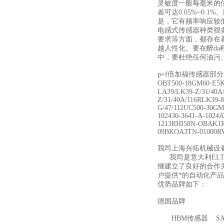
灵敏度一般每毫米的
差可达0.05%~0
是，它有频率响应较
电感式传感器种类很
要求等方面，都存在
越人性化。要在醉d
中，要杜绝任何油污
p+f倍加福传感器部
OBT500-18GM60-E
LA39/LK39-Z/31/40A/
Z/31/40A/116RLK39-8
G/47/112UC500-30G
102430-3641-A-10
1213RHI58N-OBAK1R
09BKOA3TN-01000RV
我司上海兴拓机械设
我司是意大利ELT
继建立了良好的合作
户提供*的自动化产
优势品牌如下：
德国品牌
HBM传感器 S