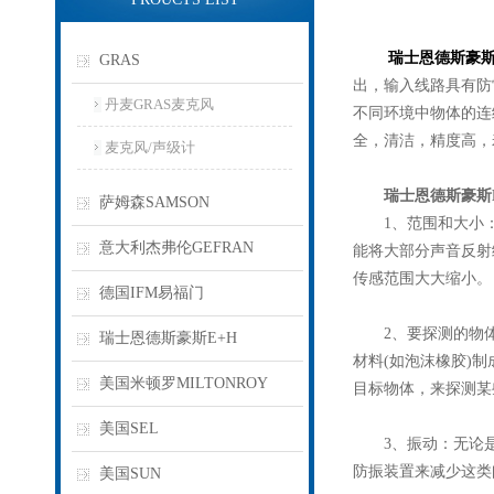
瑞士恩德斯豪斯
GRAS
出，输入线路具有防
丹麦GRAS麦克风
不同环境中物体的连
全，清洁，精度高，
麦克风/声级计
瑞士恩德斯豪斯
萨姆森SAMSON
1、范围和大小：
意大利杰弗伦GEFRAN
能将大部分声音反射
传感范围大大缩小。
德国IFM易福门
2、要探测的物体
瑞士恩德斯豪斯E+H
材料(如泡沫橡胶)
美国米顿罗MILTONROY
目标物体，来探测某
美国SEL
3、振动：无论是
防振装置来减少这类
美国SUN