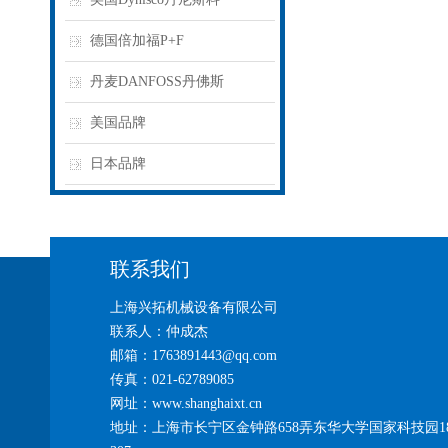
德国倍加福P+F
丹麦DANFOSS丹佛斯
美国品牌
日本品牌
联系我们
上海兴拓机械设备有限公司
联系人：仲成杰
邮箱：1763891443@qq.com
传真：021-62789085
网址：www.shanghaixt.cn
地址：上海市长宁区金钟路658弄东华大学国家科技园1