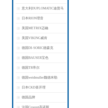
意大利DUPLOMATIC迪普马
日本RION理音
美国METRIX迈确
美国VIKING威肯
德国DI-SORIC德森克
德国BAUSER宝色
德国TR帝尔
德国weidmuller魏德米勒
日本CKD喜开理
德国品牌
法国Crouzet高诺斯